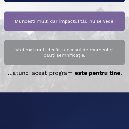
Muncești mult, dar impactul tău nu se vede.
Vrei mai mult decât succesul de moment și
cauți semnificație.
…atunci acest program
este pentru tine.