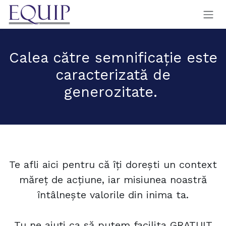
Sari la conținut
Calea către semnificație este
caracterizată de
generozitate.
Te afli aici pentru că îți dorești un context
măreț de acțiune, iar misiunea noastră
întâlnește valorile din inima ta.
Tu ne ajuți ca să putem facilita GRATUIT