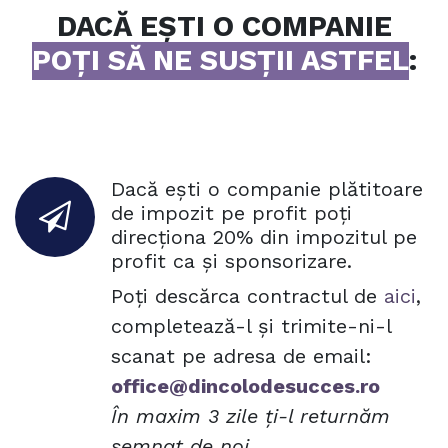
DACĂ EȘTI O COMPANIE
POȚI SĂ NE SUSȚII ASTFEL
:
Dacă ești o companie plătitoare
de impozit pe profit poți
direcționa 20% din impozitul pe
profit ca și sponsorizare.
Poți descărca contractul de
aici
,
completează-l și trimite-ni-l
scanat pe adresa de email:
office@dincolodesucces.ro
În maxim 3 zile ți-l returnăm
semnat de noi.