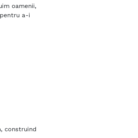
țuim oamenii,
pentru a-i
n, construind