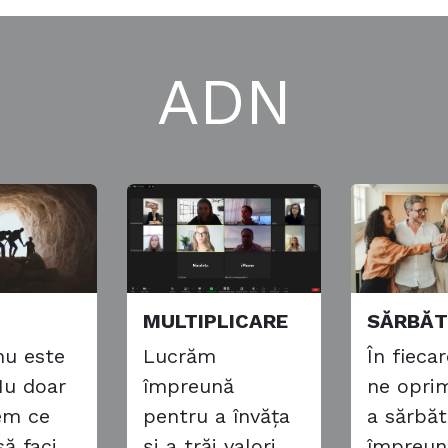
ADN
MULTIPLICARE
SĂRBĂT
nu este
Lucrăm
În fiecar
Nu doar
împreună
ne opri
em ce
pentru a învăța
a sărbăt
ă faci,
și a trăi valori
împreun