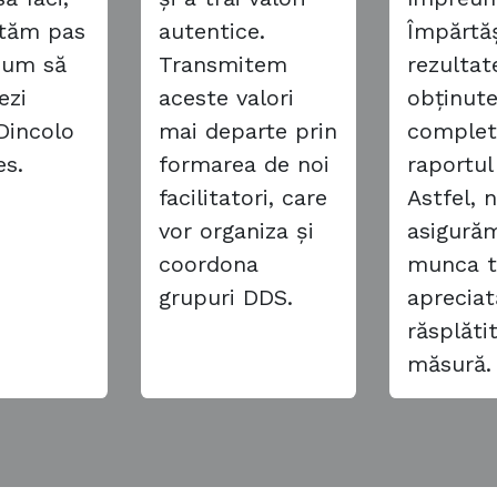
rătăm pas
autentice.
Împărtă
cum să
Transmitem
rezultat
ezi
aceste valori
obținut
Dincolo
mai departe prin
comple
es.
formarea de noi
raportul
facilitatori, care
Astfel, 
vor organiza și
asigură
coordona
munca t
grupuri DDS.
apreciat
răsplăti
măsură.