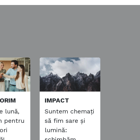
ORIM
IMPACT
e lună,
Suntem chemați
m pentru
să fim sare și
ori
lumină:
ă!
schimbăm