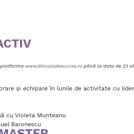
ACTIV
n platforma
www.dincolodesucces.ro
până la data de 23 ale
rare și echipare în lunile de activitate cu lid
tină cu Violeta Munteanu
muel Baronescu
MASTER