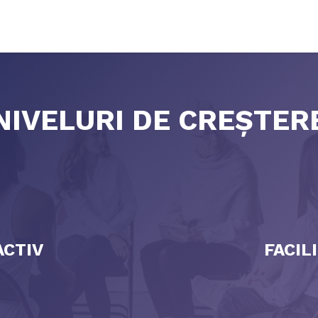
ă
Despre Equip
Echipa de leadership
Cum devin facili
NIVELURI DE CREȘTER
CTIV​
FACIL