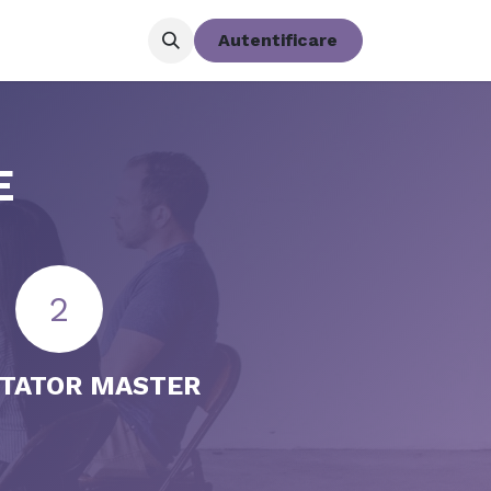
tator
Donează
Autentificare
E
2
ITATOR MASTER​