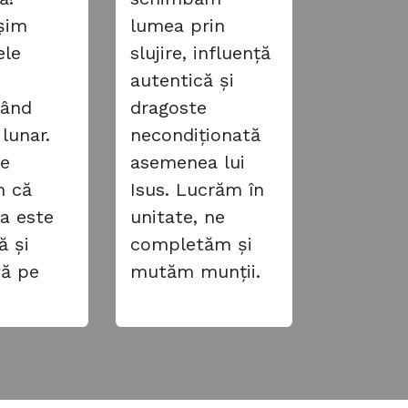
șim
lumea prin
ele
slujire, influență
e
autentică și
tând
dragoste
 lunar.
necondiționată
ne
asemenea lui
m că
Isus. Lucrăm în
a este
unitate, ne
ă și
completăm și
tă pe
mutăm munții.