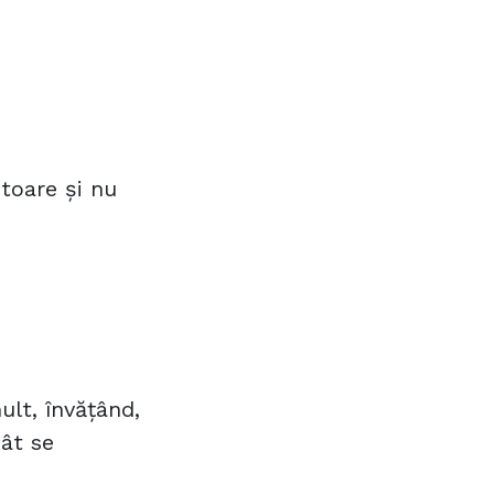
itoare și nu
lt, învățând,
ât se