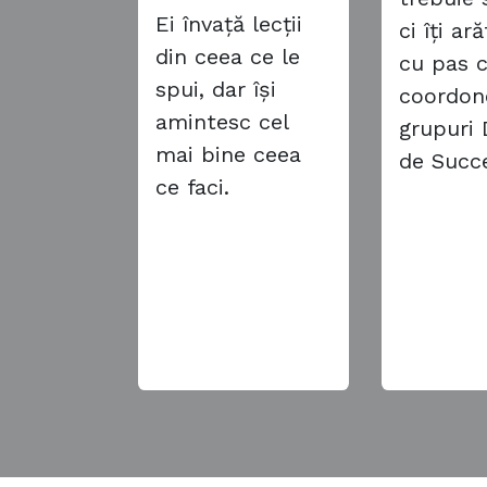
Ei învață lecții
ci îți a
din ceea ce le
cu pas 
spui, dar își
coordon
amintesc cel
grupuri 
mai bine ceea
de Succ
ce faci.