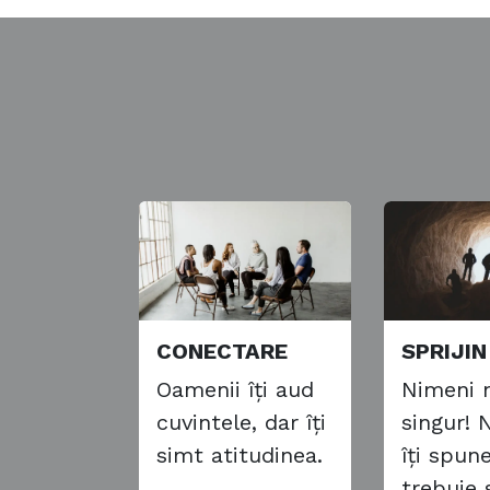
CONECTARE
SPRIJIN
Oamenii îți aud
Nimeni 
cuvintele, dar îți
singur! 
simt atitudinea.
îți spun
trebuie s