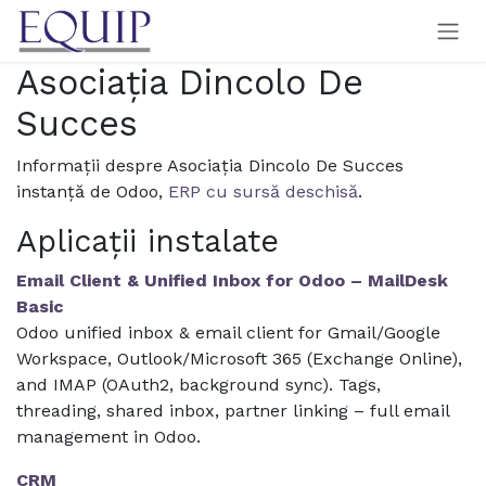
Sari la conținut
Asociaţia Dincolo De
Succes
Informații despre Asociaţia Dincolo De Succes
instanță de Odoo,
ERP cu sursă deschisă
.
Aplicații instalate
Email Client & Unified Inbox for Odoo – MailDesk
Basic
Odoo unified inbox & email client for Gmail/Google
Workspace, Outlook/Microsoft 365 (Exchange Online),
and IMAP (OAuth2, background sync). Tags,
threading, shared inbox, partner linking – full email
management in Odoo.
CRM