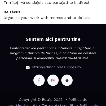
Trimiteți-vă sondajele sau partajați-le în direct.
De făcut
Organize your work with memos and to-do lists
Suntem aici pentru tine
Contactează-ne pentru orice întrebare în legătură cu
programul Dincolo de Succes, o călătorie de creștere
personală și leadership TRANSFORMAȚIONAL.
office@dincolodesucces.ro
-
Copyright © Equip 2025
Politica de
-
-
confidențialitate
Termeni și condiții
Politica de